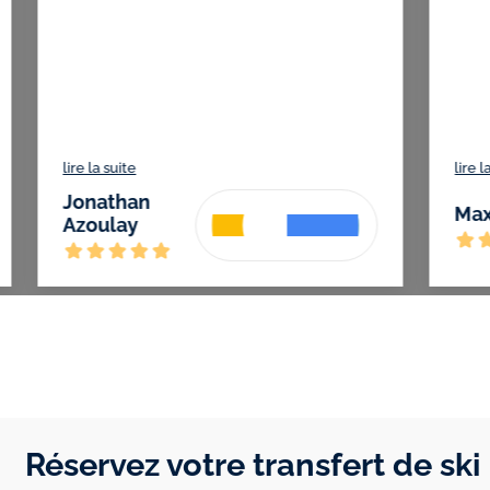
lire la suite
lire la sui
Dave
Jonat
BONUS
Azoul
Réservez votre transfert de ski