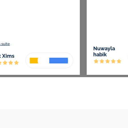
te
lire la suite
han
Max Xims
ay