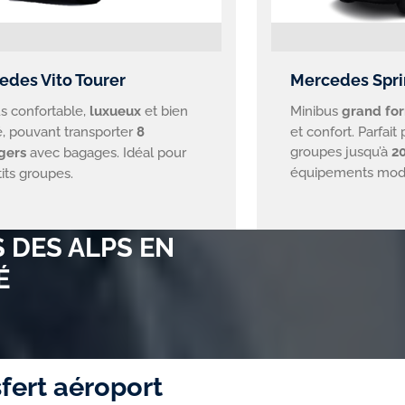
edes Vito Tourer
Mercedes Spri
s confortable,
luxueux
et bien
Minibus
grand fo
, pouvant transporter
8
et confort. Parfait
groupes jusqu’à
2
gers
avec bagages. Idéal pour
équipements mod
tits groupes.
 DES ALPS EN
É
fert aéroport