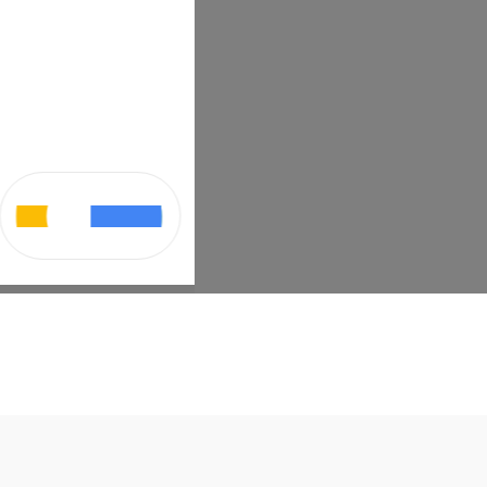
Nuwayla
habik