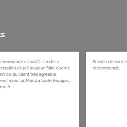
ts
feur est professionnel et
Je recommande à 1000
 et La propreté dtu véhicule est
conversation et sait au
hable. Merci encore pour cette
Au service du client 
réussie.
moment avec lui. Merc
Maxime A