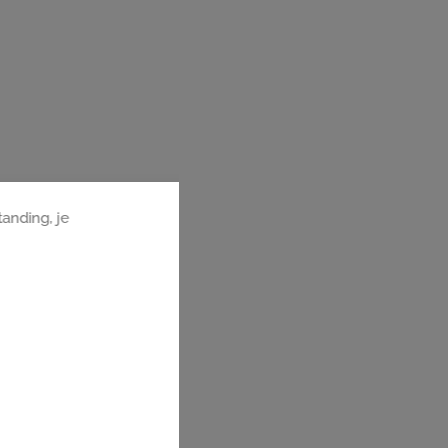
%. Il a de la
Service de haut standing, je
ssi se faire discret.
recommande.
très agréable
i à toute l’équipe.