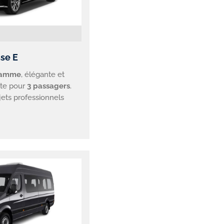
se E
gamme
, élégante et
ite pour
3 passagers
.
ajets professionnels