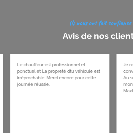
Ils nous ont fait confiance
Avis de nos clien
Je vous les recommande à 100 %
Le chauf
vraiment top ! Super chauffeur vraiment
ponctuel
sympa et gentil. Vous pouvez leur faire
irréproc
confiance sans hésiter.
journée 