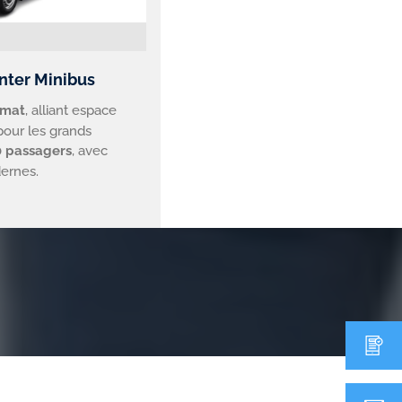
nter Minibus
rmat
, alliant espace
 pour les grands
0 passagers
, avec
ernes.