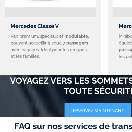
Mercedes Classe V
Merc
Van premium, spacieux et
modulable
,
Minibu
pouvant accueillir jusqu’à
7 passagers
équipé
avec bagages. Idéal pour les groupes
passa
et les familles.
les pe
VOYAGEZ VERS LES SOMMETS
TOUTE SÉCURIT
RÉSERVEZ MAINTENANT
FAQ sur nos services de trans