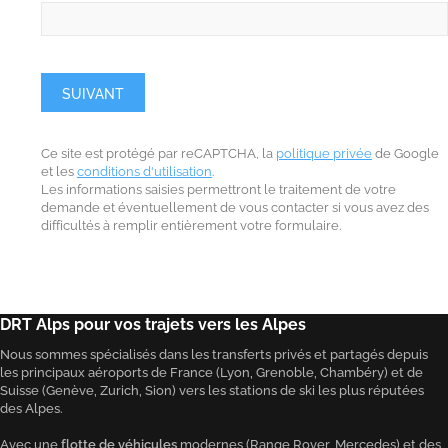
SUIVANT
Ce site est protégé par reCAPTCHA, la
politique privée
de Google
et les
conditions d'utilisation
.
Les informations saisies permettront le traitement de votre
demande et éventuellement de vous contacter si vous avez des
difficultés à remplir entièrement votre formulaire.
DRT Alps pour vos trajets vers les Alpes
Nous sommes spécialisés dans les transferts privés et partagés depuis
les principaux aéroports de France (Lyon, Grenoble, Chambéry) et de
Suisse (Genève, Zurich, Sion) vers les stations de ski les plus réputées
des Alpes.
Avec une
flotte de véhicules
modernes (Range Rover, Mercedes) et des