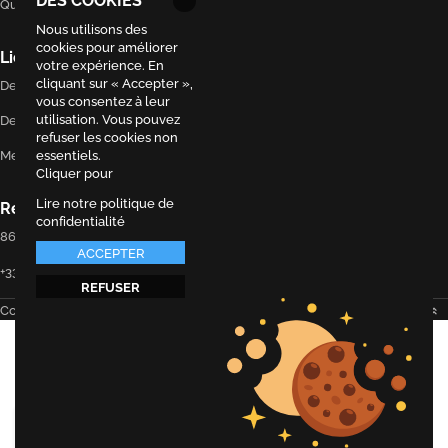
Qui sommes-nous ?
Nous utilisons des
cookies pour améliorer
Liens utiles
votre expérience. En
cliquant sur « Accepter »,
Demande de réservation
vous consentez à leur
utilisation. Vous pouvez
Demande de contact
refuser les cookies non
Mentions légales
essentiels.
Cliquer pour
Lire notre politique de
Restons en contact
confidentialité
86 rue voltaire, Montreuil 93100
ACCEPTER
+33 7 67 42 62 60
REFUSER
Défiler vers le haut
Copyright 2024 ©
EVAPI Commerce
5 / 5
Lisez nos 5 avis