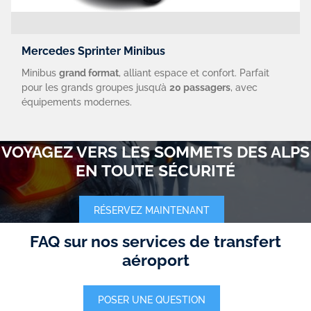
Mercedes Sprinter Minibus
Minibus
grand format
, alliant espace et confort. Parfait
pour les grands groupes jusqu’à
20 passagers
, avec
équipements modernes.
VOYAGEZ VERS LES SOMMETS DES ALPS
EN TOUTE SÉCURITÉ
RÉSERVEZ MAINTENANT
FAQ sur nos services de transfert
aéroport
POSER UNE QUESTION