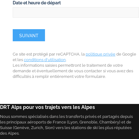
Date et heure de départ
SUIVANT
Ce site est protégé par reCAPTCHA, la
politique privée
de Google
et les
conditions d'utilisation
.
Les informations saisies permettront le traitement de votre
demande et éventuellement de vous contacter si vous avez des
difficultés à remplir entièrement votre formulaire.
DRT Alps pour vos trajets vers les Alpes
Nous sommes spécialisés dans les transferts privés et partagés depuis
les principaux aéroports de France (Lyon, Grenoble, Chambéry) et de
Suisse (Genève, Zurich, Sion) vers les stations de ski les plus réputées
des Alpes.