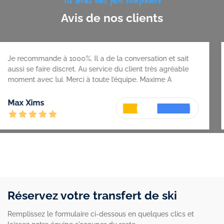
Ils nous ont fait confiance
Avis de nos clients
 recommande à 1000%. Il a de la conversation et sait
Se
si se faire discret. Au service du client très agréable
ment avec lui. Merci à toute l’équipe. Maxime A
Nu
x Xims
Réservez votre transfert de ski
Remplissez le formulaire ci-dessous en quelques clics et
laissez notre équipe s'occuper du reste.