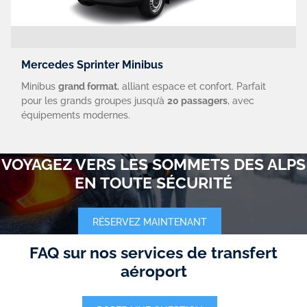
Mercedes Sprinter Minibus
Minibus
grand format
, alliant espace et confort. Parfait
pour les grands groupes jusqu’à
20 passagers
, avec
équipements modernes.
VOYAGEZ VERS LES SOMMETS DES ALPS
EN TOUTE SÉCURITÉ
RÉSERVEZ MAINTENANT
FAQ sur nos services de transfert
aéroport