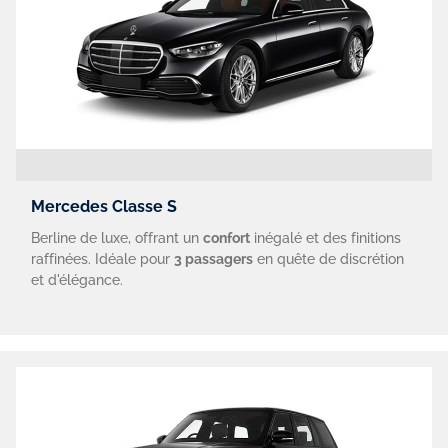
Mercedes Classe S
Berline de luxe, offrant un
confort
inégalé et des finitions
raffinées. Idéale pour
3 passagers
en quête de discrétion
et d'élégance.