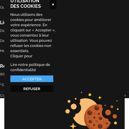
UTILISATION
×
DES COOKIES
Qui sommes-nous ?
Nous utilisons des
cookies pour améliorer
Liens utiles
votre expérience. En
cliquant sur « Accepter »,
Demande de réservation
vous consentez à leur
utilisation. Vous pouvez
Demande de contact
refuser les cookies non
Mentions légales
essentiels.
Cliquer pour
Lire notre politique de
Restons en contact
confidentialité
86 rue voltaire, Montreuil 93100
ACCEPTER
+33 7 67 42 62 60
REFUSER
Défiler vers le haut
Copyright 2024 ©
EVAPI Commerce
5 / 5