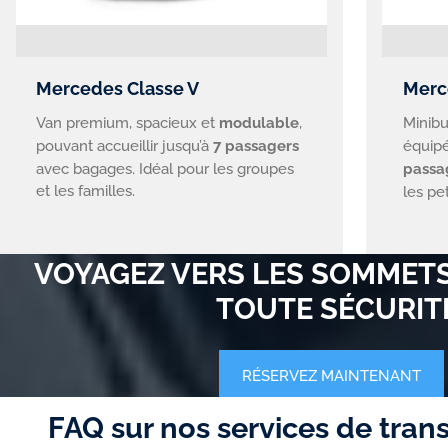
Mercedes Classe V
Merc
Van premium, spacieux et
modulable
,
Minibu
pouvant accueillir jusqu’à
7 passagers
équipé
avec bagages. Idéal pour les groupes
passa
et les familles.
les pe
VOYAGEZ VERS LES SOMMETS
TOUTE SÉCURIT
RÉSERVEZ MAINTENANT
FAQ sur nos services de trans