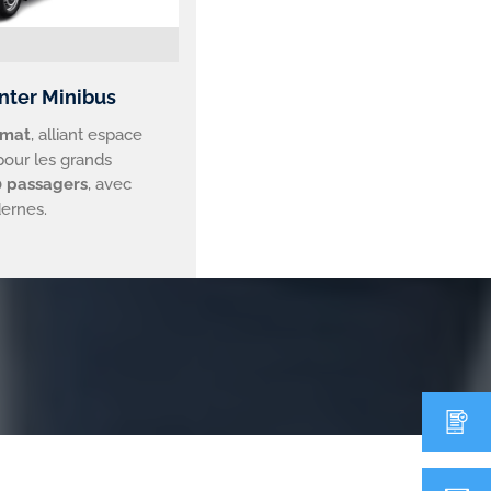
nter Minibus
rmat
, alliant espace
 pour les grands
0 passagers
, avec
ernes.