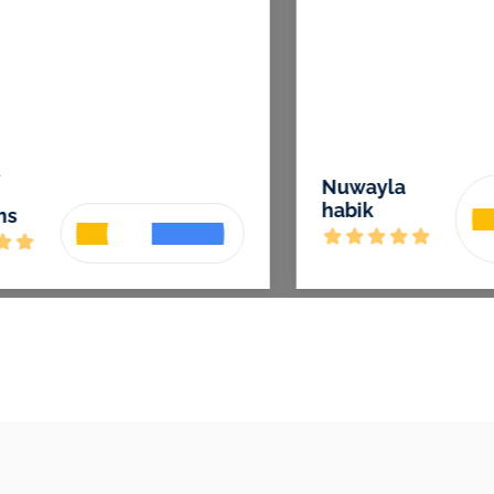
te
lire la suite
an
Max Xims
y