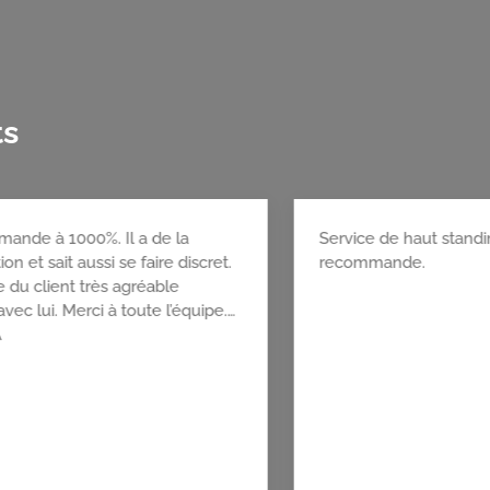
ts
feur est professionnel et
Je recommande à 1000
 et La propreté dtu véhicule est
conversation et sait au
hable. Merci encore pour cette
Au service du client t
réussie.
moment avec lui. Merc
Maxime A