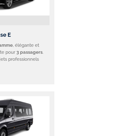
se E
gamme
, élégante et
ite pour
3 passagers
.
ajets professionnels