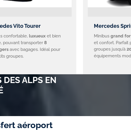
edes Vito Tourer
Mercedes Spri
s confortable,
luxueux
et bien
Minibus
grand fo
, pouvant transporter
8
et confort. Parfait
groupes jusqu’à
2
gers
avec bagages. Idéal pour
équipements mod
tits groupes.
 DES ALPS EN
É
fert aéroport