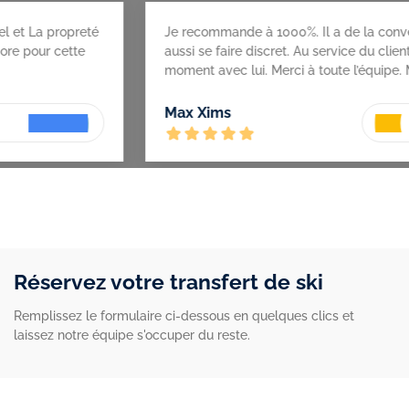
 recommande à 1000%. Il a de la conversation et sait
Se
ssi se faire discret. Au service du client très agréable
ment avec lui. Merci à toute l’équipe. Maxime A
N
ax Xims
Réservez votre transfert de ski
Remplissez le formulaire ci-dessous en quelques clics et
laissez notre équipe s'occuper du reste.