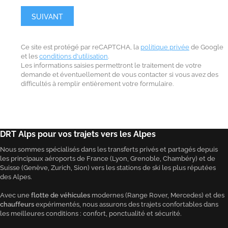
SUIVANT
Ce site est protégé par reCAPTCHA, la
politique privée
de Google
et les
conditions d'utilisation
.
Les informations saisies permettront le traitement de votre
demande et éventuellement de vous contacter si vous avez des
difficultés à remplir entièrement votre formulaire.
DRT Alps pour vos trajets vers les Alpes
Nous sommes spécialisés dans les transferts privés et partagés depuis
les principaux aéroports de France (Lyon, Grenoble, Chambéry) et de
Suisse (Genève, Zurich, Sion) vers les stations de ski les plus réputées
des Alpes.
Avec une
flotte de véhicules
modernes (Range Rover, Mercedes) et des
chauffeurs
expérimentés, nous assurons des trajets confortables dans
les meilleures conditions : confort, ponctualité et sécurité.