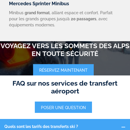
Mercedes Sprinter Minibus
Minibus
grand format
, alliant espace et confort. Parfait
pour les grands groupes jusqu’à
20 passagers
, avec
équipements modernes.
VOYAGEZ VERS LES SOMMETS DES ALPS
EN TOUTE SÉCURITÉ
RÉSERVEZ MAINTENANT
FAQ sur nos services de transfert
aéroport
POSER UNE QUESTION
Quels sont les tarifs des transferts ski ?